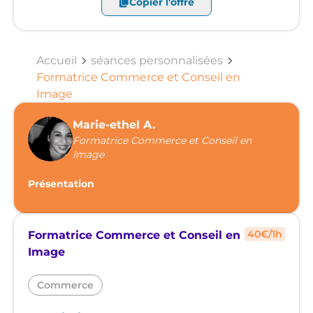
Copier l'offre
Accueil
séances personnalisées
Formatrice Commerce et Conseil en
Image
Marie-ethel A.
Formatrice Commerce et Conseil en
Image
Présentation
40
€/
1h
Formatrice Commerce et Conseil en
Image
Commerce